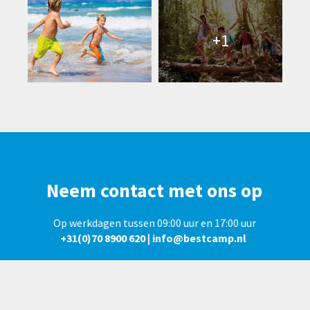
1
Neem contact met ons op
Op werkdagen tussen 09:00 uur en 17:00 uur
+31(0)70 8900 620
|
info@bestcamp.nl