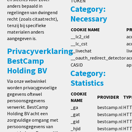
TOKEN
anders bepaald in
Category:
regelingen van dwingend
Necessary
recht (zoals citaatrecht),
tenzij bij specifieke
COOKIE NAME
PR
materialen anders
__lc2_cid
ac
aangegeven is.
__lc_cst
ac
Privacyverklaring
__livechat
li
__oauth_redirect_detector
ac
BestCamp
CASID
ap
Holding BV
Category:
Statistics
Via onze webwinkel
worden privacygevoelige
COOKIE
gegevens oftewel
PROVIDER
TYP
NAME
persoonsgegevens
verwerkt. BestCamp
_ga
bestcamp.nl
HT
Holding BV acht een
_gat
bestcamp.nl
HT
zorgvuldige omgang met
_gid
bestcamp.nl
HT
persoonsgegevens van
_hjid
bestcamp.nl
HT