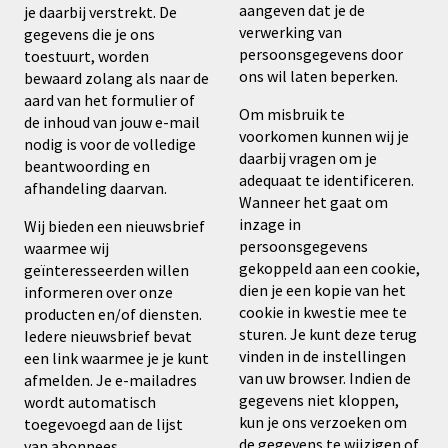
aangeven dat je de
je daarbij verstrekt. De
verwerking van
gegevens die je ons
persoonsgegevens door
toestuurt, worden
ons wil laten beperken.
bewaard zolang als naar de
aard van het formulier of
Om misbruik te
de inhoud van jouw e-mail
voorkomen kunnen wij je
nodig is voor de volledige
daarbij vragen om je
beantwoording en
adequaat te identificeren.
afhandeling daarvan.
Wanneer het gaat om
inzage in
Wij bieden een nieuwsbrief
persoonsgegevens
waarmee wij
gekoppeld aan een cookie,
geïnteresseerden willen
dien je een kopie van het
informeren over onze
cookie in kwestie mee te
producten en/of diensten.
sturen. Je kunt deze terug
Iedere nieuwsbrief bevat
vinden in de instellingen
een link waarmee je je kunt
van uw browser. Indien de
afmelden. Je e-mailadres
gegevens niet kloppen,
wordt automatisch
kun je ons verzoeken om
toegevoegd aan de lijst
de gegevens te wijzigen of
van abonnees.