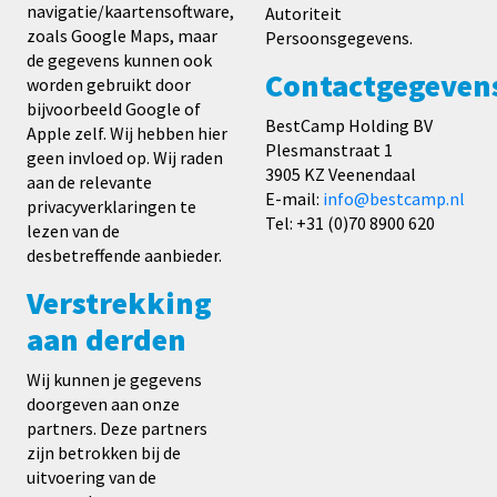
navigatie/kaartensoftware,
Autoriteit
zoals Google Maps, maar
Persoonsgegevens.
de gegevens kunnen ook
Contactgegeven
worden gebruikt door
bijvoorbeeld Google of
BestCamp Holding BV
Apple zelf. Wij hebben hier
Plesmanstraat 1
geen invloed op. Wij raden
3905 KZ Veenendaal
aan de relevante
E-mail:
info@bestcamp.nl
privacyverklaringen te
Tel: +31 (0)70 8900 620
lezen van de
desbetreffende aanbieder.
Verstrekking
aan derden
Wij kunnen je gegevens
doorgeven aan onze
partners. Deze partners
zijn betrokken bij de
uitvoering van de