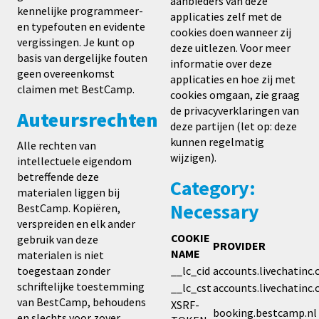
aanbieders van deze
kennelijke programmeer-
applicaties zelf met de
en typefouten en evidente
cookies doen wanneer zij
vergissingen. Je kunt op
deze uitlezen. Voor meer
basis van dergelijke fouten
informatie over deze
geen overeenkomst
applicaties en hoe zij met
claimen met BestCamp.
cookies omgaan, zie graag
de privacyverklaringen van
Auteursrechten
deze partijen (let op: deze
kunnen regelmatig
Alle rechten van
wijzigen).
intellectuele eigendom
betreffende deze
Category:
materialen liggen bij
Necessary
BestCamp. Kopiëren,
verspreiden en elk ander
COOKIE
gebruik van deze
PROVIDER
NAME
materialen is niet
toegestaan zonder
__lc_cid
accounts.livechatinc
schriftelijke toestemming
__lc_cst
accounts.livechatinc
van BestCamp, behoudens
XSRF-
booking.bestcamp.nl
en slechts voor zover