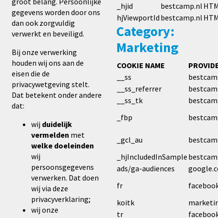
groot belang. Persoonlijke
_hjid
bestcamp.nl
HT
gegevens worden door ons
hjViewportId
bestcamp.nl
HT
dan ook zorgvuldig
Category:
verwerkt en beveiligd.
Marketing
Bij onze verwerking
houden wij ons aan de
COOKIE NAME
PROVID
eisen die de
__ss
bestcam
privacywetgeving stelt.
__ss_referrer
bestcam
Dat betekent onder andere
__ss_tk
bestcam
dat:
_fbp
bestcam
wij
duidelijk
vermelden
met
_gcl_au
bestcam
welke doeleinden
wij
_hjIncludedInSample
bestcam
persoonsgegevens
ads/ga-audiences
google.
verwerken. Dat doen
fr
faceboo
wij via deze
privacyverklaring;
koitk
marketin
wij onze
tr
faceboo