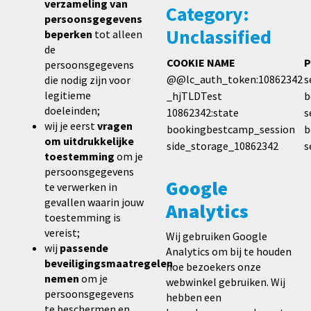
verzameling van
Category:
persoonsgegevens
Unclassified
beperken
tot alleen
de
COOKIE NAME
P
persoonsgegevens
@@lc_auth_token:10862342
s
die nodig zijn voor
legitieme
_hjTLDTest
b
doeleinden;
10862342:state
s
wij je eerst
vragen
bookingbestcamp_session
b
om uitdrukkelijke
side_storage_10862342
s
toestemming
om je
persoonsgegevens
Google
te verwerken in
gevallen waarin jouw
Analytics
toestemming is
vereist;
Wij gebruiken Google
wij
passende
Analytics om bij te houden
beveiligingsmaatregelen
hoe bezoekers onze
nemen
om je
webwinkel gebruiken. Wij
persoonsgegevens
hebben een
te beschermen en