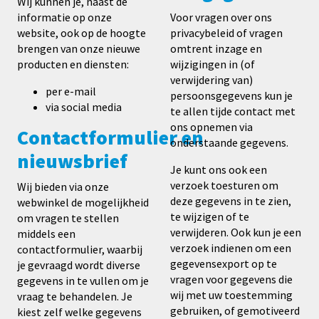
Wij kunnen je, naast de
informatie op onze
Voor vragen over ons
website, ook op de hoogte
privacybeleid of vragen
brengen van onze nieuwe
omtrent inzage en
producten en diensten:
wijzigingen in (of
verwijdering van)
per e-mail
persoonsgegevens kun je
via social media
te allen tijde contact met
ons opnemen via
Contactformulier
en
onderstaande gegevens.
nieuwsbrief
Je kunt ons ook een
verzoek toesturen om
Wij bieden via onze
deze gegevens in te zien,
webwinkel de mogelijkheid
te wijzigen of te
om vragen te stellen
verwijderen. Ook kun je een
middels een
verzoek indienen om een
contactformulier, waarbij
gegevensexport op te
je gevraagd wordt diverse
vragen voor gegevens die
gegevens in te vullen om je
wij met uw toestemming
vraag te behandelen. Je
gebruiken, of gemotiveerd
kiest zelf welke gegevens