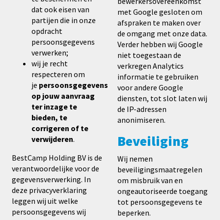
bewerkersovereenkomst
dat ook eisen van
met Google gesloten om
partijen die in onze
afspraken te maken over
opdracht
de omgang met onze data.
persoonsgegevens
Verder hebben wij Google
verwerken;
niet toegestaan de
wij je recht
verkregen Analytics
respecteren om
informatie te gebruiken
je
persoonsgegevens
voor andere Google
op jouw aanvraag
diensten, tot slot laten wij
ter inzage te
de IP-adressen
bieden, te
anonimiseren.
corrigeren of te
Beveiliging
verwijderen
.
BestCamp Holding BV is de
Wij nemen
verantwoordelijke voor de
beveiligingsmaatregelen
gegevensverwerking. In
om misbruik van en
deze privacyverklaring
ongeautoriseerde toegang
leggen wij uit welke
tot persoonsgegevens te
persoonsgegevens wij
beperken.