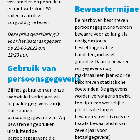
verzamelen en gebruiken
Bewaartermijne
en met welk doel. Wij
raden u aan deze
De hierboven beschreven
zorgvuldig te lezen.
persoonsgegevens worden
bewaard voor zo lang als
Deze privacyverklaring is
nodig om jouw
voor het laatst aangepast
bestellingen af te
op 22
-06-2022
om
handelen, inclusief
12
:20
uur.
garantie. Daarna bewaren
Gebruik van
wij gegevens nog
maximaal een jaar voor de
persoonsgegevens
beschreven statistische
doeleinden. De gegevens
Bij het gebruiken van onze
worden vervolgens gewist,
webwinkel verkrijgen wij
tenzij er een wettelijke
bepaalde gegevens van je.
plicht is die langer
Dat kunnen
bewaren vereist (zoals de
persoonsgegevens zijn. Wij
fiscale bewaarplicht van
bewaren en gebruiken
zeven jaar voor
uitsluitend de
betaalgegevens).
persoonsgegevens die