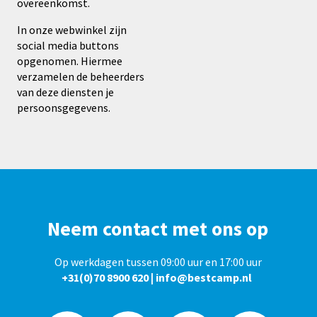
overeenkomst.
In onze webwinkel zijn
social media buttons
opgenomen. Hiermee
verzamelen de beheerders
van deze diensten je
persoonsgegevens.
Neem contact met ons op
Op werkdagen tussen 09:00 uur en 17:00 uur
+31(0)70 8900 620
|
info@bestcamp.nl