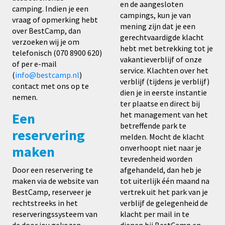
en de aangesloten
camping.
Indien je een
campings, kun je van
vraag of opmerking hebt
mening zijn dat je een
over BestCamp, dan
gerechtvaardigde klacht
verzoeken wij je om
hebt met betrekking tot je
telefonisch (070 8900 620)
vakantieverblijf of onze
of per e-mail
service. Klachten over het
(
info@bestcamp.nl
)
verblijf (tijdens je verblijf)
contact met ons op te
dien je in eerste instantie
nemen.
ter plaatse en direct bij
Een
het management van het
betreffende park te
reservering
melden. Mocht de klacht
maken
onverhoopt niet naar je
tevredenheid worden
Door een reservering te
afgehandeld, dan heb je
maken via de website van
tot uiterlijk één maand na
BestCamp, reserveer je
vertrek uit het park van je
rechtstreeks in het
verblijf de gelegenheid de
reserveringssysteem van
klacht per mail in te