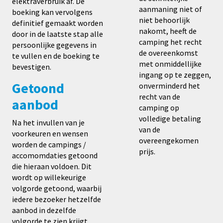
elektraverbruik af. De
aanmaning niet of
boeking kan vervolgens
niet behoorlijk
definitief gemaakt worden
nakomt, heeft de
door in de laatste stap alle
camping het recht
persoonlijke gegevens in
de overeenkomst
te vullen en de boeking te
met onmiddellijke
bevestigen.
ingang op te zeggen,
Getoond
onverminderd het
recht van de
aanbod
camping op
volledige betaling
Na het invullen van je
van de
voorkeuren en wensen
overeengekomen
worden de campings /
prijs.
accomomdaties getoond
die hieraan voldoen. Dit
wordt op willekeurige
volgorde getoond, waarbij
iedere bezoeker hetzelfde
aanbod in dezelfde
volgorde te zien krijgt.