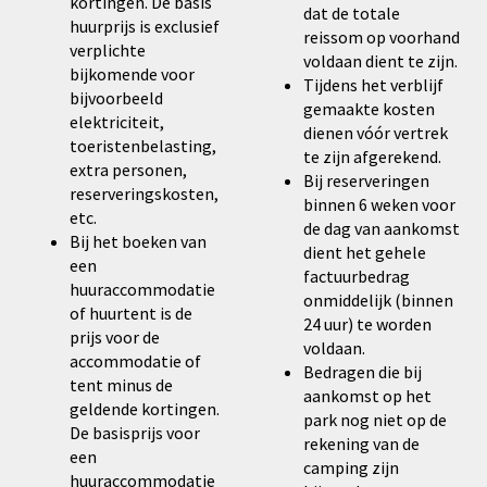
kortingen. De basis
dat de totale
huurprijs is exclusief
reissom op voorhand
verplichte
voldaan dient te zijn.
bijkomende voor
Tijdens het verblijf
bijvoorbeeld
gemaakte kosten
elektriciteit,
dienen vóór vertrek
toeristenbelasting,
te zijn afgerekend.
extra personen,
Bij reserveringen
reserveringskosten,
binnen 6 weken voor
etc.
de dag van aankomst
Bij het boeken van
dient het gehele
een
factuurbedrag
huuraccommodatie
onmiddelijk (binnen
of huurtent is de
24 uur) te worden
prijs voor de
voldaan.
accommodatie of
Bedragen die bij
tent minus de
aankomst op het
geldende kortingen.
park nog niet op de
De basisprijs voor
rekening van de
een
camping zijn
huuraccommodatie