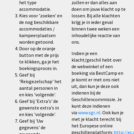
het type
zullen er dan alles aan
accommodatie.
doen om jouw klacht op te
Kies voor 'zoeken' en
lossen. Bij alle klachten
de nog beschikbare
krijg je in ieder geval
accommodaties /
binnen twee weken een
kampeerplaatsen
inhoudelijke reactie van
worden getoond.
ons.
Door op de oranje
Indien je een
button met de prijs
klacht/geschil hebt over
te klikken, ga je het
de webwinkel of een
boekingsproces in.
boeking via BestCamp en
Geef bij
je komt er met ons niet
'Reisgezelschap' het
uit, dan kun je deze ook
aantal personen in
indienen bij de
en kies 'volgende'.
Geschillencommissie. Je
Geef bij 'Extra's' de
kunt deze indienen
gewenste extra's in
via
www.sgc.nl
. Ook kun je
en kies 'volgende'.
met je klacht terecht bij
Geef bij 'Uw
het Europese online
gegevens' de
geschillenplatform:
http://ec