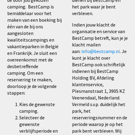
de door jou gekozen
dienen bij BestCamp en
camping.
BestCamp is
het park waar je bent
bemiddelaar voor het
verbleven.
maken van een boeking bij
Indien jouw klacht de
één van de bij ons
organisatie en service van
aangesloten
BestCamp betreft, kun je je
kwaliteitscampings en
klacht mailen
vakantieparken in België
aan:
info@bestcamp.nl
. Je
en Frankrijk. Je sluit een
kunt je klacht over
overeenkomst met de
BestCamp ook schriftelijk
desbetreffende
indienen bij BestCamp
camping.
Om een
Holding BV, Afdeling
reservering te maken,
klantenservice,
doorloop je de volgende
Plesmanstraat 1, 3905 KZ
stappen:
Veenendaal, Nederland.
Kies de gewenste
Vermeld s.v.p. duidelijk het
camping.
park, het
Selecteer de
reserveringsnummer en de
gewenste
periode waarop je op het
verblijfsperiode en
park bent verbleven. Wij