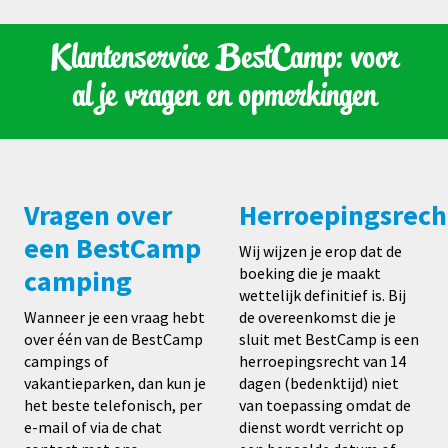
Klantenservice BestCamp: voor
al je vragen en opmerkingen
Vragen over
Herroepingsrech
een BestCamp
Wij wijzen je erop dat de
camping
boeking die je maakt
wettelijk definitief is. Bij
Wanneer je een vraag hebt
de overeenkomst die je
over één van de BestCamp
sluit met BestCamp is een
campings of
herroepingsrecht van 14
vakantieparken, dan kun je
dagen (bedenktijd) niet
het beste telefonisch, per
van toepassing omdat de
e-mail of via de chat
dienst wordt verricht op