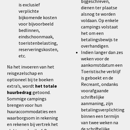
bijgeschreven,
is exclusief
dienen ter plaatse
verplichte
alsnog te worden
bijkomende kosten
voldaan. Op enkele
voor bijvoorbeeld
campings volstaat
bedlinnen,
het om een
eindschoonmaak,
betalingsbewijs te
toeristenbelasting,
overhandigen.
reserveringskosten,
Indien langer dan zes
etc.
weken voor de
aankomstdatum een
Na het invoeren van het
Toeristische verblijf
reisgezelschap en
is geboekt en de
optioneel bij te boeken
Recreant, ondanks
extra’s, wordt
het totale
voorafgaande
huurbedrag
getoond.
schriftelijke
Sommige campings
aanmaning, zijn
brengen voor hun
betalingsverplichting
huuraccommodaties een
binnen een termijn
waarborgsom in rekening
van twee weken na
en rekenen bij vertrek het
de schriftelijke