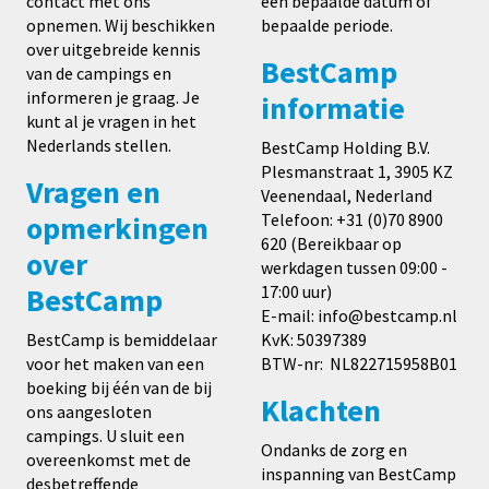
contact met ons
een bepaalde datum of
opnemen. Wij beschikken
bepaalde periode.
over uitgebreide kennis
BestCamp
van de campings en
informeren je graag. Je
informatie
kunt al je vragen in het
Nederlands stellen.
BestCamp Holding B.V.
Plesmanstraat 1, 3905 KZ
Vragen en
Veenendaal, Nederland
opmerkingen
Telefoon: +31 (0)70 8900
620 (Bereikbaar op
over
werkdagen tussen 09:00 -
BestCamp
17:00 uur)
E-mail: info@bestcamp.nl
BestCamp is bemiddelaar
KvK: 50397389
voor het maken van een
BTW-nr: NL822715958B01
boeking bij één van de bij
Klachten
ons aangesloten
campings. U sluit een
Ondanks de zorg en
overeenkomst met de
inspanning van BestCamp
desbetreffende