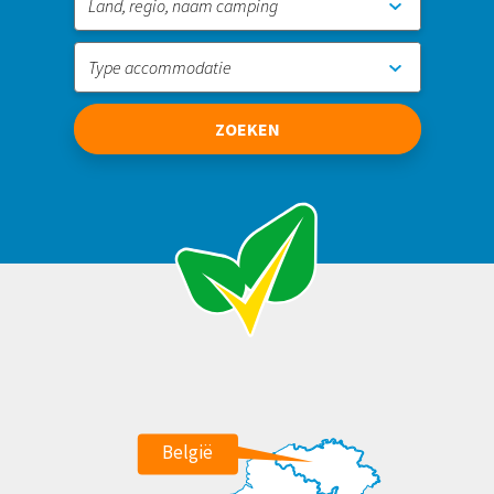
Land, regio, naam camping
Type accommodatie
ZOEKEN
België