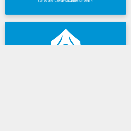
Een beetje luxe op vakantie is heerlijk!
Huurtenten
Het gevoel van kamperen met de comfort van een accommodatie